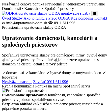
Nezáväzná cenová ponuka
Pravidelné aj jednorazové upratovanie
Domácnosti • Kancelárie • Spoločné priestory
ODRA upratovacie služby
☰
Úvod
Služby
Ako to funguje
Prečo ODRA
Kde pôsobíme
Kontakt
✉ info@upratovanie-odra.sk
☎ 0911 611 996
Profesionálne upratovacie služby ODRA
Upratovanie domácností, kancelárií a
spoločných priestorov
Spoľahlivé upratovacie služby pre domácnosti, firmy, bytové domy
aj nebytové priestory. Pravidelné aj jednorazové upratovanie s
dôrazom na čistotu, detail a férový prístup.
✔
domácnosti
✔
kancelárie
✔
bytové domy
✔
umývanie okien
✔
tepovanie
Nezáväzne naceniť
Zavolať 0911 611 996
Rýchla komunikácia
Ponuka na mieru
Spoľahlivý servis
Profesionálne upratovanie
Domácnosti, kancelárie a spoločné
priestory v jednom spoľahlivom servise.
Bezplatná obhliadka
Najskôr si prejdeme priestor, rozsah prác a
pripravíme ponuku na mieru.