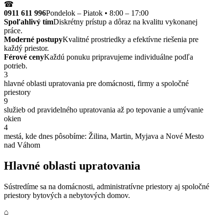
☎
0911 611 996
Pondelok – Piatok • 8:00 – 17:00
Spoľahlivý tím
Diskrétny prístup a dôraz na kvalitu vykonanej
práce.
Moderné postupy
Kvalitné prostriedky a efektívne riešenia pre
každý priestor.
Férové ceny
Každú ponuku pripravujeme individuálne podľa
potrieb.
3
hlavné oblasti upratovania pre domácnosti, firmy a spoločné
priestory
9
služieb od pravidelného upratovania až po tepovanie a umývanie
okien
4
mestá, kde dnes pôsobíme: Žilina, Martin, Myjava a Nové Mesto
nad Váhom
Hlavné oblasti upratovania
Sústredíme sa na domácnosti, administratívne priestory aj spoločné
priestory bytových a nebytových domov.
⌂