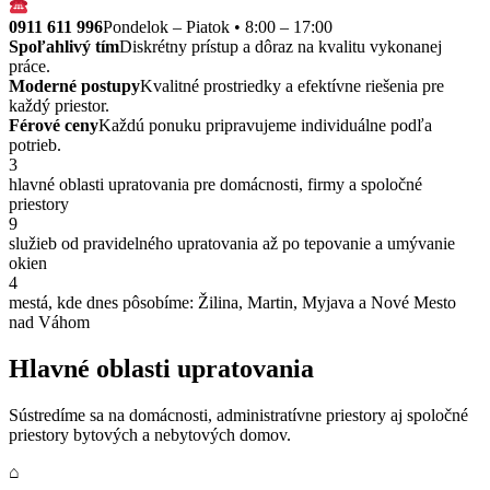
0911 611 996
Pondelok – Piatok • 8:00 – 17:00
Spoľahlivý tím
Diskrétny prístup a dôraz na kvalitu vykonanej
práce.
Moderné postupy
Kvalitné prostriedky a efektívne riešenia pre
každý priestor.
Férové ceny
Každú ponuku pripravujeme individuálne podľa
potrieb.
3
hlavné oblasti upratovania pre domácnosti, firmy a spoločné
priestory
9
služieb od pravidelného upratovania až po tepovanie a umývanie
okien
4
mestá, kde dnes pôsobíme: Žilina, Martin, Myjava a Nové Mesto
nad Váhom
Hlavné oblasti upratovania
Sústredíme sa na domácnosti, administratívne priestory aj spoločné
priestory bytových a nebytových domov.
⌂