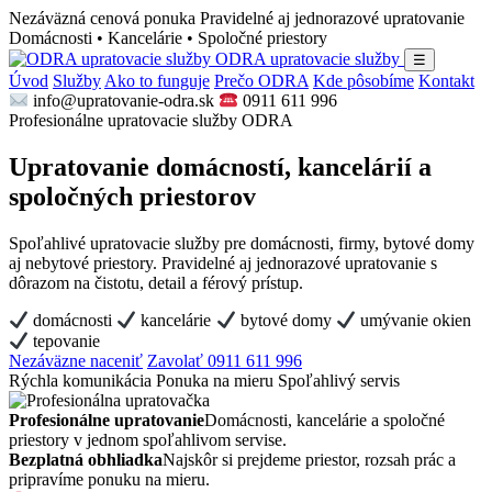
Nezáväzná cenová ponuka
Pravidelné aj jednorazové upratovanie
Domácnosti • Kancelárie • Spoločné priestory
ODRA upratovacie služby
☰
Úvod
Služby
Ako to funguje
Prečo ODRA
Kde pôsobíme
Kontakt
info@upratovanie-odra.sk
0911 611 996
Profesionálne upratovacie služby ODRA
Upratovanie domácností, kancelárií a
spoločných priestorov
Spoľahlivé upratovacie služby pre domácnosti, firmy, bytové domy
aj nebytové priestory. Pravidelné aj jednorazové upratovanie s
dôrazom na čistotu, detail a férový prístup.
domácnosti
kancelárie
bytové domy
umývanie okien
tepovanie
Nezáväzne naceniť
Zavolať 0911 611 996
Rýchla komunikácia
Ponuka na mieru
Spoľahlivý servis
Profesionálne upratovanie
Domácnosti, kancelárie a spoločné
priestory v jednom spoľahlivom servise.
Bezplatná obhliadka
Najskôr si prejdeme priestor, rozsah prác a
pripravíme ponuku na mieru.