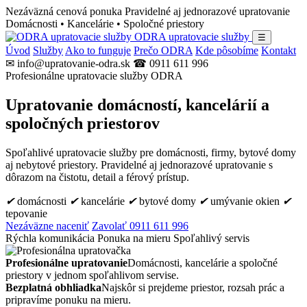
Nezáväzná cenová ponuka
Pravidelné aj jednorazové upratovanie
Domácnosti • Kancelárie • Spoločné priestory
ODRA upratovacie služby
☰
Úvod
Služby
Ako to funguje
Prečo ODRA
Kde pôsobíme
Kontakt
✉ info@upratovanie-odra.sk
☎ 0911 611 996
Profesionálne upratovacie služby ODRA
Upratovanie domácností, kancelárií a
spoločných priestorov
Spoľahlivé upratovacie služby pre domácnosti, firmy, bytové domy
aj nebytové priestory. Pravidelné aj jednorazové upratovanie s
dôrazom na čistotu, detail a férový prístup.
✔
domácnosti
✔
kancelárie
✔
bytové domy
✔
umývanie okien
✔
tepovanie
Nezáväzne naceniť
Zavolať 0911 611 996
Rýchla komunikácia
Ponuka na mieru
Spoľahlivý servis
Profesionálne upratovanie
Domácnosti, kancelárie a spoločné
priestory v jednom spoľahlivom servise.
Bezplatná obhliadka
Najskôr si prejdeme priestor, rozsah prác a
pripravíme ponuku na mieru.