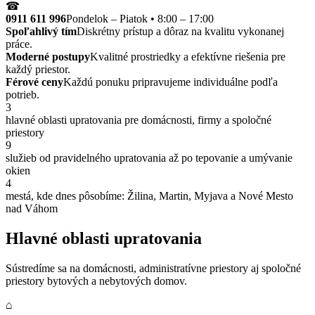
☎
0911 611 996
Pondelok – Piatok • 8:00 – 17:00
Spoľahlivý tím
Diskrétny prístup a dôraz na kvalitu vykonanej
práce.
Moderné postupy
Kvalitné prostriedky a efektívne riešenia pre
každý priestor.
Férové ceny
Každú ponuku pripravujeme individuálne podľa
potrieb.
3
hlavné oblasti upratovania pre domácnosti, firmy a spoločné
priestory
9
služieb od pravidelného upratovania až po tepovanie a umývanie
okien
4
mestá, kde dnes pôsobíme: Žilina, Martin, Myjava a Nové Mesto
nad Váhom
Hlavné oblasti upratovania
Sústredíme sa na domácnosti, administratívne priestory aj spoločné
priestory bytových a nebytových domov.
⌂