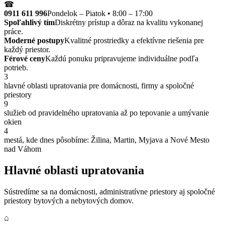
☎
0911 611 996
Pondelok – Piatok • 8:00 – 17:00
Spoľahlivý tím
Diskrétny prístup a dôraz na kvalitu vykonanej
práce.
Moderné postupy
Kvalitné prostriedky a efektívne riešenia pre
každý priestor.
Férové ceny
Každú ponuku pripravujeme individuálne podľa
potrieb.
3
hlavné oblasti upratovania pre domácnosti, firmy a spoločné
priestory
9
služieb od pravidelného upratovania až po tepovanie a umývanie
okien
4
mestá, kde dnes pôsobíme: Žilina, Martin, Myjava a Nové Mesto
nad Váhom
Hlavné oblasti upratovania
Sústredíme sa na domácnosti, administratívne priestory aj spoločné
priestory bytových a nebytových domov.
⌂