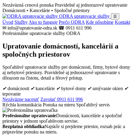
Nezáväzná cenová ponuka
Pravidelné aj jednorazové upratovanie
Domácnosti • Kancelárie • Spoločné priestory
ODRA upratovacie služby
☰
Úvod
Služby
Ako to funguje
Prečo ODRA
Kde pôsobíme
Kontakt
✉ info@upratovanie-odra.sk
☎ 0911 611 996
Profesionálne upratovacie služby ODRA
Upratovanie domácností, kancelárií a
spoločných priestorov
Spoľahlivé upratovacie služby pre domácnosti, firmy, bytové domy
aj nebytové priestory. Pravidelné aj jednorazové upratovanie s
dôrazom na čistotu, detail a férový prístup.
✔
domácnosti
✔
kancelárie
✔
bytové domy
✔
umývanie okien
✔
tepovanie
Nezáväzne naceniť
Zavolať 0911 611 996
Rýchla komunikácia
Ponuka na mieru
Spoľahlivý servis
Profesionálne upratovanie
Domácnosti, kancelárie a spoločné
priestory v jednom spoľahlivom servise.
Bezplatná obhliadka
Najskôr si prejdeme priestor, rozsah prác a
pripravíme ponuku na mieru.