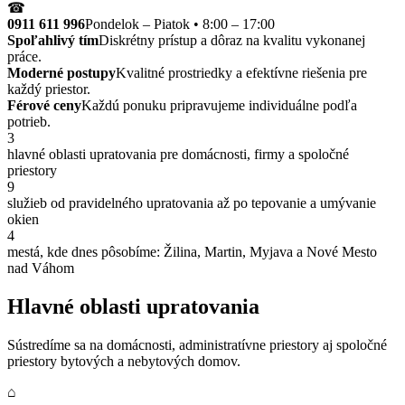
☎
0911 611 996
Pondelok – Piatok • 8:00 – 17:00
Spoľahlivý tím
Diskrétny prístup a dôraz na kvalitu vykonanej
práce.
Moderné postupy
Kvalitné prostriedky a efektívne riešenia pre
každý priestor.
Férové ceny
Každú ponuku pripravujeme individuálne podľa
potrieb.
3
hlavné oblasti upratovania pre domácnosti, firmy a spoločné
priestory
9
služieb od pravidelného upratovania až po tepovanie a umývanie
okien
4
mestá, kde dnes pôsobíme: Žilina, Martin, Myjava a Nové Mesto
nad Váhom
Hlavné oblasti upratovania
Sústredíme sa na domácnosti, administratívne priestory aj spoločné
priestory bytových a nebytových domov.
⌂