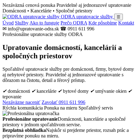
Nezáväzná cenová ponuka
Pravidelné aj jednorazové upratovanie
Domácnosti • Kancelárie • Spoločné priestory
ODRA upratovacie služby
☰
Úvod
Služby
Ako to funguje
Prečo ODRA
Kde pôsobíme
Kontakt
✉ info@upratovanie-odra.sk
☎ 0911 611 996
Profesionálne upratovacie služby ODRA
Upratovanie domácností, kancelárií a
spoločných priestorov
Spoľahlivé upratovacie služby pre domácnosti, firmy, bytové domy
aj nebytové priestory. Pravidelné aj jednorazové upratovanie s
dôrazom na čistotu, detail a férový prístup.
✔
domácnosti
✔
kancelárie
✔
bytové domy
✔
umývanie okien
✔
tepovanie
Nezáväzne naceniť
Zavolať 0911 611 996
Rýchla komunikácia
Ponuka na mieru
Spoľahlivý servis
Profesionálne upratovanie
Domácnosti, kancelárie a spoločné
priestory v jednom spoľahlivom servise.
Bezplatná obhliadka
Najskôr si prejdeme priestor, rozsah prác a
pripravíme ponuku na mieru.