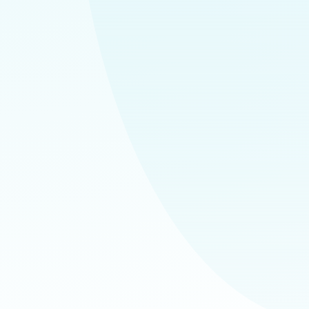
✔
✔
✔
✔