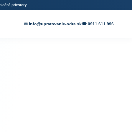
oločné priestory
✉ info@upratovanie-odra.sk
☎ 0911 611 996
 a
ednom