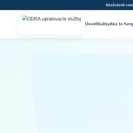
Nezáväzná cen
Úvod
Služby
Ako to fun