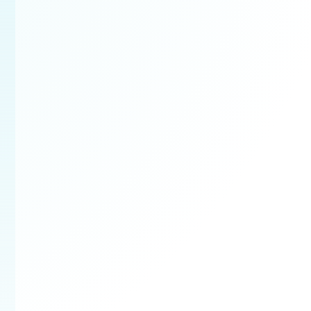
Bezplatná obhlia
Najskôr si prejdeme prie
rozsah prác a pripravím
ponuku na mieru.
✔