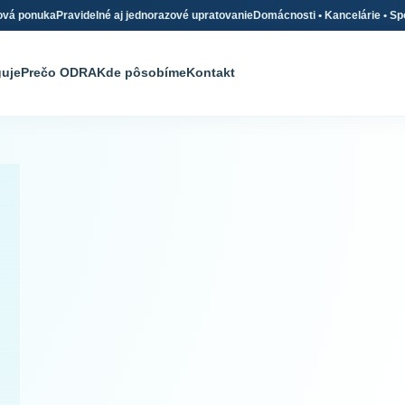
ová ponuka
Pravidelné aj jednorazové upratovanie
Domácnosti • Kancelárie • Sp
guje
Prečo ODRA
Kde pôsobíme
Kontakt
Profesionálne
upratovanie
Domácnosti, kancelárie
spoločné priestory v j
spoľahlivom servise.