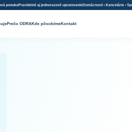
ová ponuka
Pravidelné aj jednorazové upratovanie
Domácnosti • Kancelárie • Sp
guje
Prečo ODRA
Kde pôsobíme
Kontakt
Profesionálne
upratovanie
Domácnosti, kancelárie
spoločné priestory v j
spoľahlivom servise.