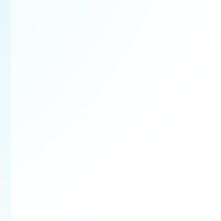
Bezplatná obhlia
Najskôr si prejdeme prie
rozsah prác a pripravím
ponuku na mieru.
✔