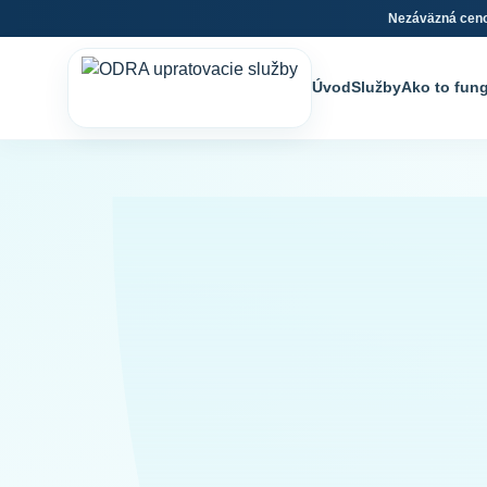
Nezáväzná cen
Úvod
Služby
Ako to fun