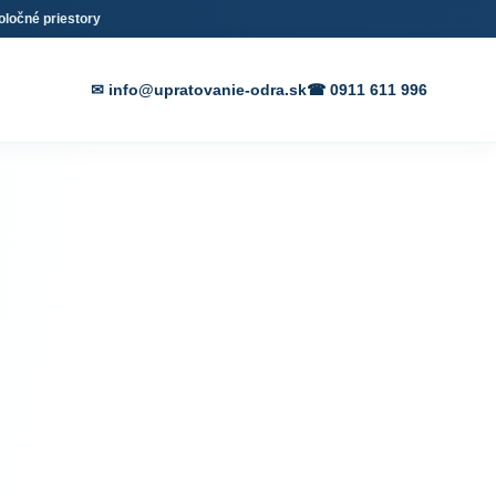
oločné priestory
✉ info@upratovanie-odra.sk
☎ 0911 611 996
 a
ednom