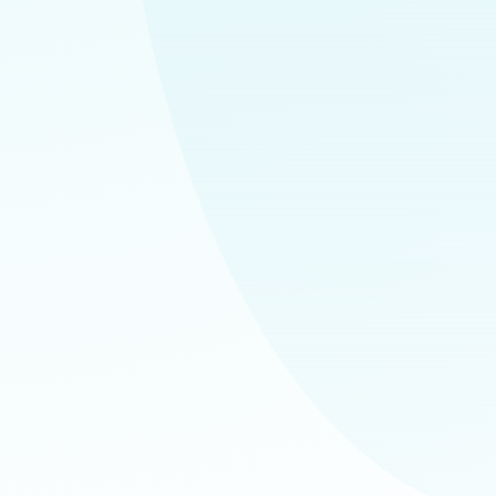
✔
✔
✔
✔