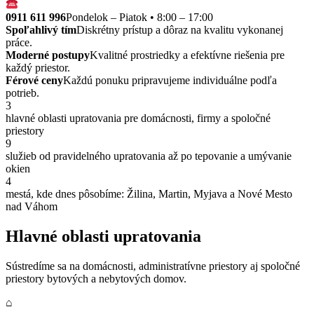
0911 611 996
Pondelok – Piatok • 8:00 – 17:00
Spoľahlivý tím
Diskrétny prístup a dôraz na kvalitu vykonanej
práce.
Moderné postupy
Kvalitné prostriedky a efektívne riešenia pre
každý priestor.
Férové ceny
Každú ponuku pripravujeme individuálne podľa
potrieb.
3
hlavné oblasti upratovania pre domácnosti, firmy a spoločné
priestory
9
služieb od pravidelného upratovania až po tepovanie a umývanie
okien
4
mestá, kde dnes pôsobíme: Žilina, Martin, Myjava a Nové Mesto
nad Váhom
Hlavné oblasti upratovania
Sústredíme sa na domácnosti, administratívne priestory aj spoločné
priestory bytových a nebytových domov.
⌂