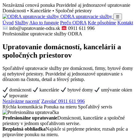
Nezáväzná cenová ponuka
Pravidelné aj jednorazové upratovanie
Domácnosti • Kancelárie • Spoločné priestory
ODRA upratovacie služby
☰
Úvod
Služby
Ako to funguje
Prečo ODRA
Kde pôsobíme
Kontakt
info@upratovanie-odra.sk
0911 611 996
Profesionálne upratovacie služby ODRA
Upratovanie domácností, kancelárií a
spoločných priestorov
Spoľahlivé upratovacie služby pre domácnosti, firmy, bytové domy
aj nebytové priestory. Pravidelné aj jednorazové upratovanie s
dôrazom na čistotu, detail a férový prístup.
domácnosti
kancelárie
bytové domy
umývanie okien
tepovanie
Nezáväzne naceniť
Zavolať 0911 611 996
Rýchla komunikácia
Ponuka na mieru
Spoľahlivý servis
Profesionálne upratovanie
Domácnosti, kancelárie a spoločné
priestory v jednom spoľahlivom servise.
Bezplatná obhliadka
Najskôr si prejdeme priestor, rozsah prác a
pripravíme ponuku na mieru.