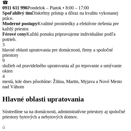
☎
0911 611 996
Pondelok – Piatok • 8:00 – 17:00
Spoľahlivý tím
Diskrétny prístup a dôraz na kvalitu vykonanej
práce.
Moderné postupy
Kvalitné prostriedky a efektívne riešenia pre
každý priestor.
Férové ceny
Každú ponuku pripravujeme individuálne podľa
potrieb.
3
hlavné oblasti upratovania pre domácnosti, firmy a spoločné
priestory
9
služieb od pravidelného upratovania až po tepovanie a umývanie
okien
4
mestá, kde dnes pôsobíme: Žilina, Martin, Myjava a Nové Mesto
nad Váhom
Hlavné oblasti upratovania
Sústredíme sa na domácnosti, administratívne priestory aj spoločné
priestory bytových a nebytových domov.
⌂