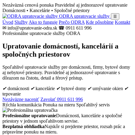
Nezáväzná cenová ponuka
Pravidelné aj jednorazové upratovanie
Domácnosti • Kancelárie • Spoločné priestory
ODRA upratovacie služby
☰
Úvod
Služby
Ako to funguje
Prečo ODRA
Kde pôsobíme
Kontakt
✉ info@upratovanie-odra.sk
☎ 0911 611 996
Profesionálne upratovacie služby ODRA
Upratovanie domácností, kancelárií a
spoločných priestorov
Spoľahlivé upratovacie služby pre domácnosti, firmy, bytové domy
aj nebytové priestory. Pravidelné aj jednorazové upratovanie s
dôrazom na čistotu, detail a férový prístup.
✔
domácnosti
✔
kancelárie
✔
bytové domy
✔
umývanie okien
✔
tepovanie
Nezáväzne naceniť
Zavolať 0911 611 996
Rýchla komunikácia
Ponuka na mieru
Spoľahlivý servis
Profesionálne upratovanie
Domácnosti, kancelárie a spoločné
priestory v jednom spoľahlivom servise.
Bezplatná obhliadka
Najskôr si prejdeme priestor, rozsah prác a
pripravíme ponuku na mieru.