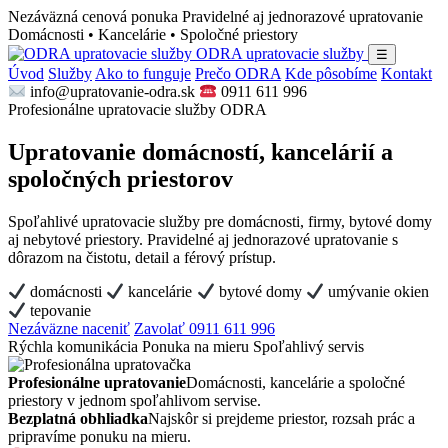
Nezáväzná cenová ponuka
Pravidelné aj jednorazové upratovanie
Domácnosti • Kancelárie • Spoločné priestory
ODRA upratovacie služby
☰
Úvod
Služby
Ako to funguje
Prečo ODRA
Kde pôsobíme
Kontakt
info@upratovanie-odra.sk
0911 611 996
Profesionálne upratovacie služby ODRA
Upratovanie domácností, kancelárií a
spoločných priestorov
Spoľahlivé upratovacie služby pre domácnosti, firmy, bytové domy
aj nebytové priestory. Pravidelné aj jednorazové upratovanie s
dôrazom na čistotu, detail a férový prístup.
domácnosti
kancelárie
bytové domy
umývanie okien
tepovanie
Nezáväzne naceniť
Zavolať 0911 611 996
Rýchla komunikácia
Ponuka na mieru
Spoľahlivý servis
Profesionálne upratovanie
Domácnosti, kancelárie a spoločné
priestory v jednom spoľahlivom servise.
Bezplatná obhliadka
Najskôr si prejdeme priestor, rozsah prác a
pripravíme ponuku na mieru.