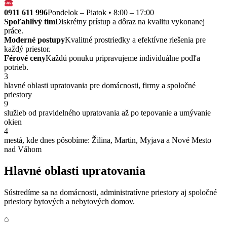
0911 611 996
Pondelok – Piatok • 8:00 – 17:00
Spoľahlivý tím
Diskrétny prístup a dôraz na kvalitu vykonanej
práce.
Moderné postupy
Kvalitné prostriedky a efektívne riešenia pre
každý priestor.
Férové ceny
Každú ponuku pripravujeme individuálne podľa
potrieb.
3
hlavné oblasti upratovania pre domácnosti, firmy a spoločné
priestory
9
služieb od pravidelného upratovania až po tepovanie a umývanie
okien
4
mestá, kde dnes pôsobíme: Žilina, Martin, Myjava a Nové Mesto
nad Váhom
Hlavné oblasti upratovania
Sústredíme sa na domácnosti, administratívne priestory aj spoločné
priestory bytových a nebytových domov.
⌂