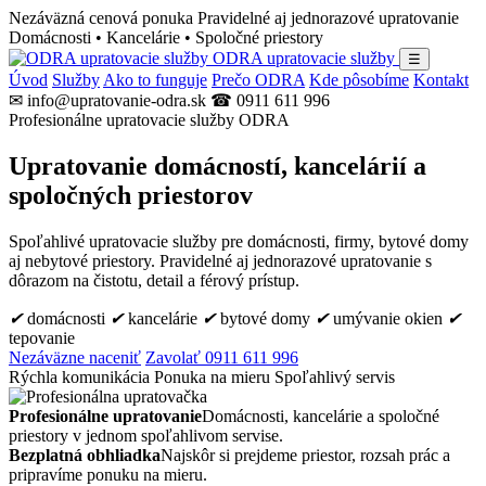
Nezáväzná cenová ponuka
Pravidelné aj jednorazové upratovanie
Domácnosti • Kancelárie • Spoločné priestory
ODRA upratovacie služby
☰
Úvod
Služby
Ako to funguje
Prečo ODRA
Kde pôsobíme
Kontakt
✉ info@upratovanie-odra.sk
☎ 0911 611 996
Profesionálne upratovacie služby ODRA
Upratovanie domácností, kancelárií a
spoločných priestorov
Spoľahlivé upratovacie služby pre domácnosti, firmy, bytové domy
aj nebytové priestory. Pravidelné aj jednorazové upratovanie s
dôrazom na čistotu, detail a férový prístup.
✔
domácnosti
✔
kancelárie
✔
bytové domy
✔
umývanie okien
✔
tepovanie
Nezáväzne naceniť
Zavolať 0911 611 996
Rýchla komunikácia
Ponuka na mieru
Spoľahlivý servis
Profesionálne upratovanie
Domácnosti, kancelárie a spoločné
priestory v jednom spoľahlivom servise.
Bezplatná obhliadka
Najskôr si prejdeme priestor, rozsah prác a
pripravíme ponuku na mieru.