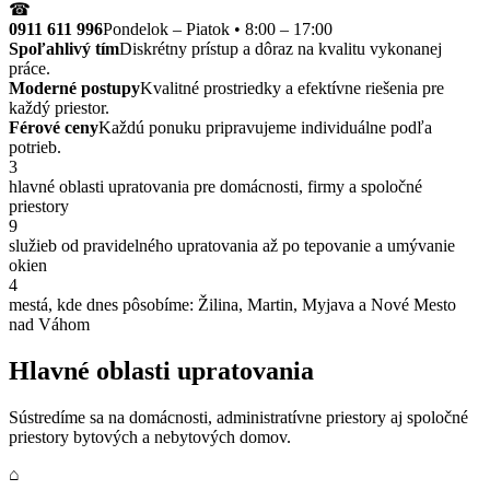
☎
0911 611 996
Pondelok – Piatok • 8:00 – 17:00
Spoľahlivý tím
Diskrétny prístup a dôraz na kvalitu vykonanej
práce.
Moderné postupy
Kvalitné prostriedky a efektívne riešenia pre
každý priestor.
Férové ceny
Každú ponuku pripravujeme individuálne podľa
potrieb.
3
hlavné oblasti upratovania pre domácnosti, firmy a spoločné
priestory
9
služieb od pravidelného upratovania až po tepovanie a umývanie
okien
4
mestá, kde dnes pôsobíme: Žilina, Martin, Myjava a Nové Mesto
nad Váhom
Hlavné oblasti upratovania
Sústredíme sa na domácnosti, administratívne priestory aj spoločné
priestory bytových a nebytových domov.
⌂