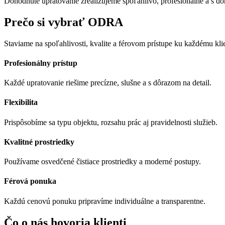
Dohodnuté upratovanie zrealizujeme spoľahlivo, profesionálne a s dô
Prečo si vybrať ODRA
Staviame na spoľahlivosti, kvalite a férovom prístupe ku každému kli
Profesionálny prístup
Každé upratovanie riešime precízne, slušne a s dôrazom na detail.
Flexibilita
Prispôsobíme sa typu objektu, rozsahu prác aj pravidelnosti služieb.
Kvalitné prostriedky
Používame osvedčené čistiace prostriedky a moderné postupy.
Férová ponuka
Každú cenovú ponuku pripravíme individuálne a transparentne.
Čo o nás hovoria klienti