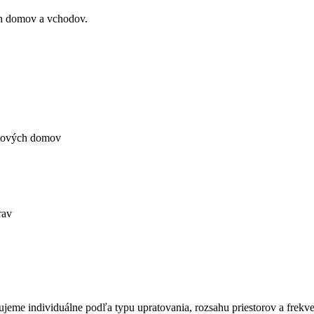
ch domov a vchodov.
ytových domov
rav
me individuálne podľa typu upratovania, rozsahu priestorov a frekven