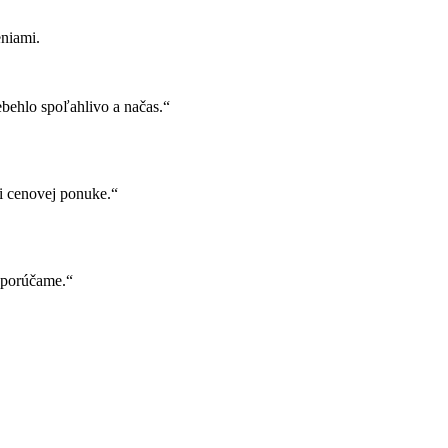
niami.
behlo spoľahlivo a načas.“
i cenovej ponuke.“
Odporúčame.“