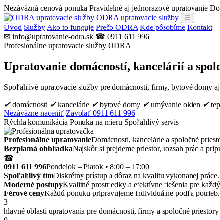
Nezáväzná cenová ponuka
Pravidelné aj jednorazové upratovanie
Dom
ODRA upratovacie služby
☰
Úvod
Služby
Ako to funguje
Prečo ODRA
Kde pôsobíme
Kontakt
✉ info@upratovanie-odra.sk
☎ 0911 611 996
Profesionálne upratovacie služby ODRA
Upratovanie domácností, kancelárií a spol
Spoľahlivé upratovacie služby pre domácnosti, firmy, bytové domy aj n
✔
domácnosti
✔
kancelárie
✔
bytové domy
✔
umývanie okien
✔
tep
Nezáväzne naceniť
Zavolať 0911 611 996
Rýchla komunikácia
Ponuka na mieru
Spoľahlivý servis
Profesionálne upratovanie
Domácnosti, kancelárie a spoločné priest
Bezplatná obhliadka
Najskôr si prejdeme priestor, rozsah prác a pr
☎
0911 611 996
Pondelok – Piatok • 8:00 – 17:00
Spoľahlivý tím
Diskrétny prístup a dôraz na kvalitu vykonanej práce.
Moderné postupy
Kvalitné prostriedky a efektívne riešenia pre každý 
Férové ceny
Každú ponuku pripravujeme individuálne podľa potrieb.
3
hlavné oblasti upratovania pre domácnosti, firmy a spoločné priestory
9