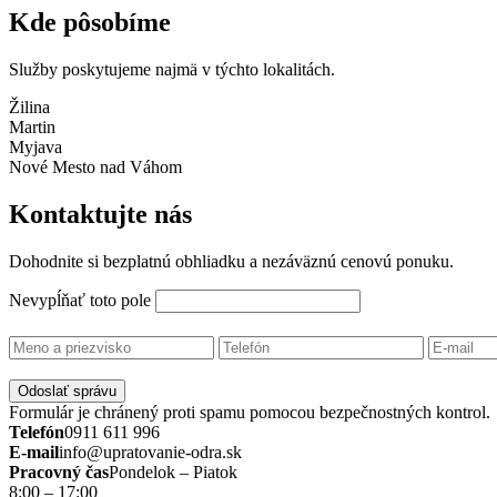
Kde pôsobíme
Služby poskytujeme najmä v týchto lokalitách.
Žilina
Martin
Myjava
Nové Mesto nad Váhom
Kontaktujte nás
Dohodnite si bezplatnú obhliadku a nezáväznú cenovú ponuku.
Nevypĺňať toto pole
Odoslať správu
Formulár je chránený proti spamu pomocou bezpečnostných kontrol.
Telefón
0911 611 996
E-mail
info@upratovanie-odra.sk
Pracovný čas
Pondelok – Piatok
8:00 – 17:00