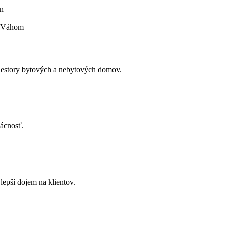
en
d Váhom
priestory bytových a nebytových domov.
mácnosť.
 lepší dojem na klientov.