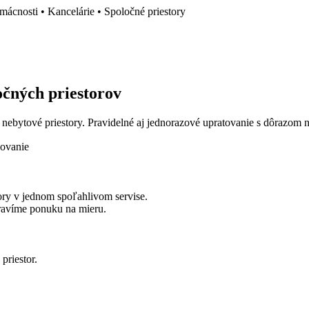
ácnosti • Kancelárie • Spoločné priestory
očných priestorov
ebytové priestory. Pravidelné aj jednorazové upratovanie s dôrazom na č
ovanie
ory v jednom spoľahlivom servise.
ipravíme ponuku na mieru.
priestor.