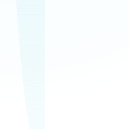
upratovanie
Domácnosti, kancelárie a
spoločné priestory v
jednom spoľahlivom
servise.
Bezplatná
obhliadka
Najskôr si prejdeme
priestor, rozsah prác a
pripravíme ponuku na
mieru.
0911 611 996