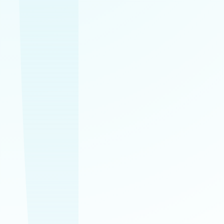
✔
✔
✔
✔
✔
Profesionálne