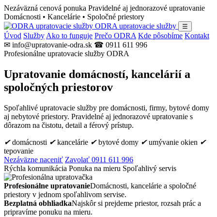
Nezáväzná cenová ponuka
Pravidelné aj jednorazové upratovanie
Domácnosti • Kancelárie • Spoločné priestory
ODRA upratovacie služby
☰
Úvod
Služby
Ako to funguje
Prečo ODRA
Kde pôsobíme
Kontakt
✉ info@upratovanie-odra.sk
☎ 0911 611 996
Profesionálne upratovacie služby ODRA
Upratovanie domácností, kancelárií a
spoločných priestorov
Spoľahlivé upratovacie služby pre domácnosti, firmy, bytové domy
aj nebytové priestory. Pravidelné aj jednorazové upratovanie s
dôrazom na čistotu, detail a férový prístup.
✔
domácnosti
✔
kancelárie
✔
bytové domy
✔
umývanie okien
✔
tepovanie
Nezáväzne naceniť
Zavolať 0911 611 996
Rýchla komunikácia
Ponuka na mieru
Spoľahlivý servis
Profesionálne upratovanie
Domácnosti, kancelárie a spoločné
priestory v jednom spoľahlivom servise.
Bezplatná obhliadka
Najskôr si prejdeme priestor, rozsah prác a
pripravíme ponuku na mieru.