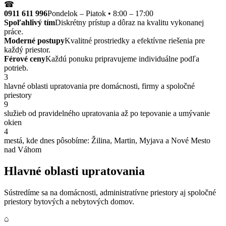
☎
0911 611 996
Pondelok – Piatok • 8:00 – 17:00
Spoľahlivý tím
Diskrétny prístup a dôraz na kvalitu vykonanej
práce.
Moderné postupy
Kvalitné prostriedky a efektívne riešenia pre
každý priestor.
Férové ceny
Každú ponuku pripravujeme individuálne podľa
potrieb.
3
hlavné oblasti upratovania pre domácnosti, firmy a spoločné
priestory
9
služieb od pravidelného upratovania až po tepovanie a umývanie
okien
4
mestá, kde dnes pôsobíme: Žilina, Martin, Myjava a Nové Mesto
nad Váhom
Hlavné oblasti upratovania
Sústredíme sa na domácnosti, administratívne priestory aj spoločné
priestory bytových a nebytových domov.
⌂