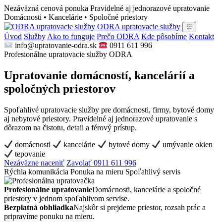
Nezáväzná cenová ponuka
Pravidelné aj jednorazové upratovanie
Domácnosti • Kancelárie • Spoločné priestory
ODRA upratovacie služby
☰
Úvod
Služby
Ako to funguje
Prečo ODRA
Kde pôsobíme
Kontakt
info@upratovanie-odra.sk
0911 611 996
Profesionálne upratovacie služby ODRA
Upratovanie domácností, kancelárií a
spoločných priestorov
Spoľahlivé upratovacie služby pre domácnosti, firmy, bytové domy
aj nebytové priestory. Pravidelné aj jednorazové upratovanie s
dôrazom na čistotu, detail a férový prístup.
domácnosti
kancelárie
bytové domy
umývanie okien
tepovanie
Nezáväzne naceniť
Zavolať 0911 611 996
Rýchla komunikácia
Ponuka na mieru
Spoľahlivý servis
Profesionálne upratovanie
Domácnosti, kancelárie a spoločné
priestory v jednom spoľahlivom servise.
Bezplatná obhliadka
Najskôr si prejdeme priestor, rozsah prác a
pripravíme ponuku na mieru.