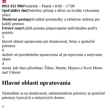
0911 611 996
Pondelok – Piatok • 8:00 – 17:00
Spoľahlivý tím
Diskrétny prístup a dôraz na kvalitu vykonanej
práce.
Moderné postupy
Kvalitné prostriedky a efektívne riešenia pre
každý priestor.
Férové ceny
Každú ponuku pripravujeme individuálne podľa
potrieb.
3
hlavné oblasti upratovania pre domácnosti, firmy a spoločné
priestory
9
služieb od pravidelného upratovania až po tepovanie a umývanie
okien
4
mestá, kde dnes pôsobíme: Žilina, Martin, Myjava a Nové Mesto
nad Váhom
Hlavné oblasti upratovania
Sústredíme sa na domácnosti, administratívne priestory aj spoločné
priestory bytových a nebytových domov.
⌂