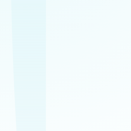
✔
✔
✔
✔
✔
Profesionálne