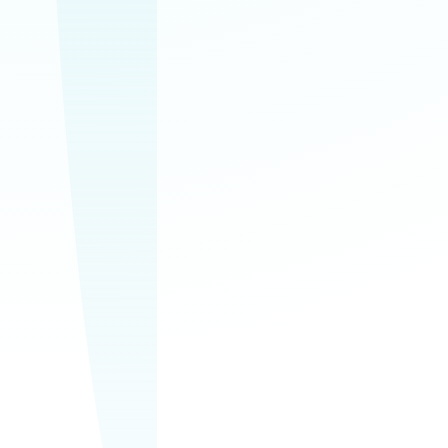
upratovanie
Domácnosti, kancelárie a
spoločné priestory v
jednom spoľahlivom
servise.
Bezplatná
obhliadka
Najskôr si prejdeme
priestor, rozsah prác a
pripravíme ponuku na
mieru.
0911 611 996