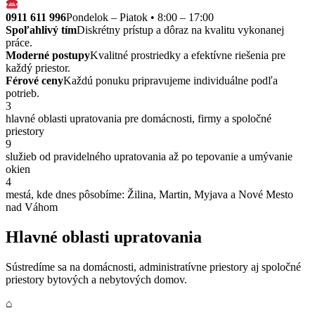
0911 611 996
Pondelok – Piatok • 8:00 – 17:00
Spoľahlivý tím
Diskrétny prístup a dôraz na kvalitu vykonanej
práce.
Moderné postupy
Kvalitné prostriedky a efektívne riešenia pre
každý priestor.
Férové ceny
Každú ponuku pripravujeme individuálne podľa
potrieb.
3
hlavné oblasti upratovania pre domácnosti, firmy a spoločné
priestory
9
služieb od pravidelného upratovania až po tepovanie a umývanie
okien
4
mestá, kde dnes pôsobíme: Žilina, Martin, Myjava a Nové Mesto
nad Váhom
Hlavné oblasti upratovania
Sústredíme sa na domácnosti, administratívne priestory aj spoločné
priestory bytových a nebytových domov.
⌂