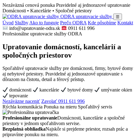
Nezáväzná cenová ponuka
Pravidelné aj jednorazové upratovanie
Domácnosti • Kancelárie • Spoločné priestory
ODRA upratovacie služby
☰
Úvod
Služby
Ako to funguje
Prečo ODRA
Kde pôsobíme
Kontakt
info@upratovanie-odra.sk
0911 611 996
Profesionálne upratovacie služby ODRA
Upratovanie domácností, kancelárií a
spoločných priestorov
Spoľahlivé upratovacie služby pre domácnosti, firmy, bytové domy
aj nebytové priestory. Pravidelné aj jednorazové upratovanie s
dôrazom na čistotu, detail a férový prístup.
domácnosti
kancelárie
bytové domy
umývanie okien
tepovanie
Nezáväzne naceniť
Zavolať 0911 611 996
Rýchla komunikácia
Ponuka na mieru
Spoľahlivý servis
Profesionálne upratovanie
Domácnosti, kancelárie a spoločné
priestory v jednom spoľahlivom servise.
Bezplatná obhliadka
Najskôr si prejdeme priestor, rozsah prác a
pripravíme ponuku na mieru.