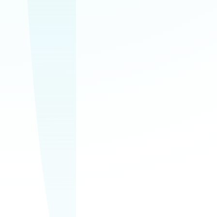
upratovanie
Domácnosti, kancelárie a
spoločné priestory v
jednom spoľahlivom
servise.
Bezplatná
obhliadka
Najskôr si prejdeme
priestor, rozsah prác a
pripravíme ponuku na
mieru.
0911 611 996