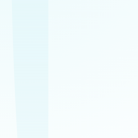
✔
✔
✔
✔
✔
Profesionálne