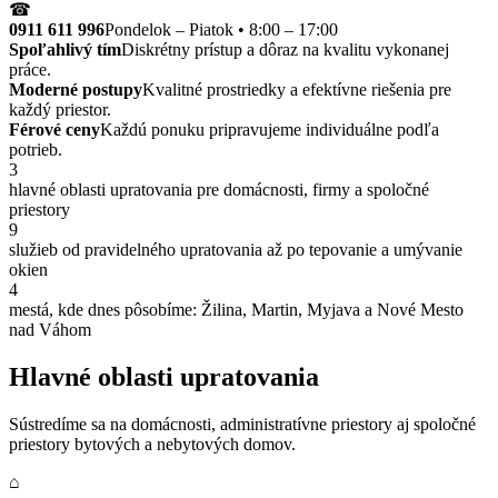
☎
0911 611 996
Pondelok – Piatok • 8:00 – 17:00
Spoľahlivý tím
Diskrétny prístup a dôraz na kvalitu vykonanej
práce.
Moderné postupy
Kvalitné prostriedky a efektívne riešenia pre
každý priestor.
Férové ceny
Každú ponuku pripravujeme individuálne podľa
potrieb.
3
hlavné oblasti upratovania pre domácnosti, firmy a spoločné
priestory
9
služieb od pravidelného upratovania až po tepovanie a umývanie
okien
4
mestá, kde dnes pôsobíme: Žilina, Martin, Myjava a Nové Mesto
nad Váhom
Hlavné oblasti upratovania
Sústredíme sa na domácnosti, administratívne priestory aj spoločné
priestory bytových a nebytových domov.
⌂