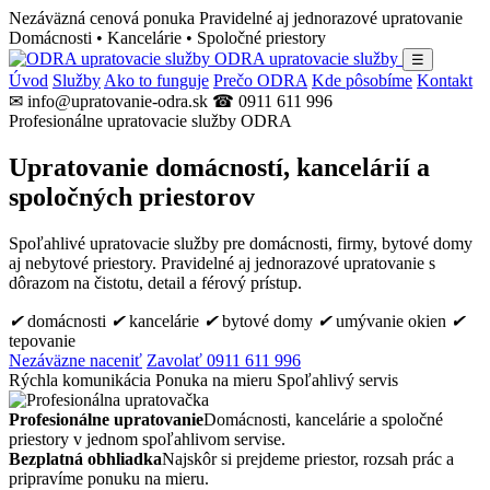
Nezáväzná cenová ponuka
Pravidelné aj jednorazové upratovanie
Domácnosti • Kancelárie • Spoločné priestory
ODRA upratovacie služby
☰
Úvod
Služby
Ako to funguje
Prečo ODRA
Kde pôsobíme
Kontakt
✉ info@upratovanie-odra.sk
☎ 0911 611 996
Profesionálne upratovacie služby ODRA
Upratovanie domácností, kancelárií a
spoločných priestorov
Spoľahlivé upratovacie služby pre domácnosti, firmy, bytové domy
aj nebytové priestory. Pravidelné aj jednorazové upratovanie s
dôrazom na čistotu, detail a férový prístup.
✔
domácnosti
✔
kancelárie
✔
bytové domy
✔
umývanie okien
✔
tepovanie
Nezáväzne naceniť
Zavolať 0911 611 996
Rýchla komunikácia
Ponuka na mieru
Spoľahlivý servis
Profesionálne upratovanie
Domácnosti, kancelárie a spoločné
priestory v jednom spoľahlivom servise.
Bezplatná obhliadka
Najskôr si prejdeme priestor, rozsah prác a
pripravíme ponuku na mieru.