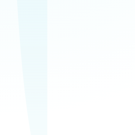
upratovanie
Domácnosti, kancelárie a
spoločné priestory v
jednom spoľahlivom
servise.
Bezplatná
obhliadka
Najskôr si prejdeme
priestor, rozsah prác a
pripravíme ponuku na
mieru.
0911 611 996