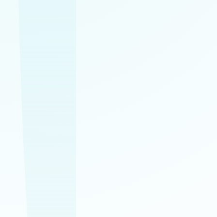
✔
✔
✔
✔
✔
Profesionálne