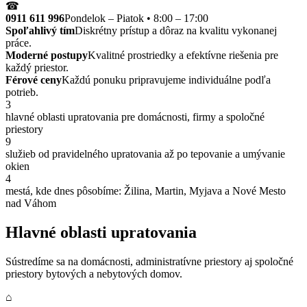
☎
0911 611 996
Pondelok – Piatok • 8:00 – 17:00
Spoľahlivý tím
Diskrétny prístup a dôraz na kvalitu vykonanej
práce.
Moderné postupy
Kvalitné prostriedky a efektívne riešenia pre
každý priestor.
Férové ceny
Každú ponuku pripravujeme individuálne podľa
potrieb.
3
hlavné oblasti upratovania pre domácnosti, firmy a spoločné
priestory
9
služieb od pravidelného upratovania až po tepovanie a umývanie
okien
4
mestá, kde dnes pôsobíme: Žilina, Martin, Myjava a Nové Mesto
nad Váhom
Hlavné oblasti upratovania
Sústredíme sa na domácnosti, administratívne priestory aj spoločné
priestory bytových a nebytových domov.
⌂