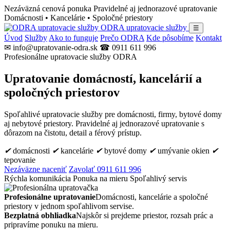
Nezáväzná cenová ponuka
Pravidelné aj jednorazové upratovanie
Domácnosti • Kancelárie • Spoločné priestory
ODRA upratovacie služby
☰
Úvod
Služby
Ako to funguje
Prečo ODRA
Kde pôsobíme
Kontakt
✉ info@upratovanie-odra.sk
☎ 0911 611 996
Profesionálne upratovacie služby ODRA
Upratovanie domácností, kancelárií a
spoločných priestorov
Spoľahlivé upratovacie služby pre domácnosti, firmy, bytové domy
aj nebytové priestory. Pravidelné aj jednorazové upratovanie s
dôrazom na čistotu, detail a férový prístup.
✔
domácnosti
✔
kancelárie
✔
bytové domy
✔
umývanie okien
✔
tepovanie
Nezáväzne naceniť
Zavolať 0911 611 996
Rýchla komunikácia
Ponuka na mieru
Spoľahlivý servis
Profesionálne upratovanie
Domácnosti, kancelárie a spoločné
priestory v jednom spoľahlivom servise.
Bezplatná obhliadka
Najskôr si prejdeme priestor, rozsah prác a
pripravíme ponuku na mieru.