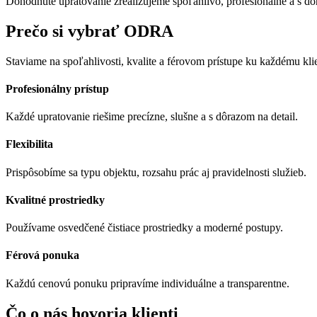
Dohodnuté upratovanie zrealizujeme spoľahlivo, profesionálne a s dô
Prečo si vybrať ODRA
Staviame na spoľahlivosti, kvalite a férovom prístupe ku každému kli
Profesionálny prístup
Každé upratovanie riešime precízne, slušne a s dôrazom na detail.
Flexibilita
Prispôsobíme sa typu objektu, rozsahu prác aj pravidelnosti služieb.
Kvalitné prostriedky
Používame osvedčené čistiace prostriedky a moderné postupy.
Férová ponuka
Každú cenovú ponuku pripravíme individuálne a transparentne.
Čo o nás hovoria klienti