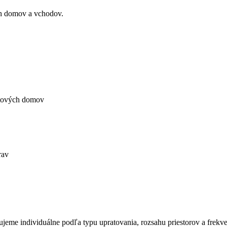
ch domov a vchodov.
ytových domov
rav
me individuálne podľa typu upratovania, rozsahu priestorov a frekven