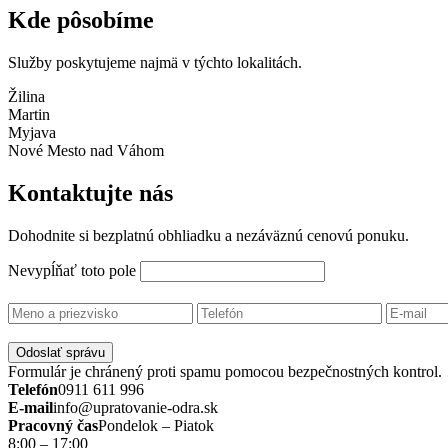
Kde pôsobíme
Služby poskytujeme najmä v týchto lokalitách.
Žilina
Martin
Myjava
Nové Mesto nad Váhom
Kontaktujte nás
Dohodnite si bezplatnú obhliadku a nezáväznú cenovú ponuku.
Nevypĺňať toto pole
Odoslať správu
Formulár je chránený proti spamu pomocou bezpečnostných kontrol.
Telefón
0911 611 996
E-mail
info@upratovanie-odra.sk
Pracovný čas
Pondelok – Piatok
8:00 – 17:00