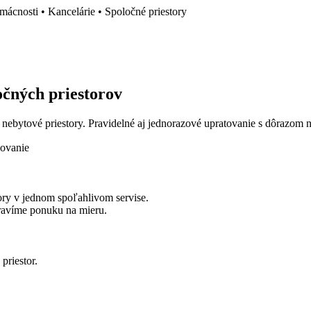
ácnosti • Kancelárie • Spoločné priestory
očných priestorov
ebytové priestory. Pravidelné aj jednorazové upratovanie s dôrazom na č
ovanie
ory v jednom spoľahlivom servise.
ipravíme ponuku na mieru.
priestor.