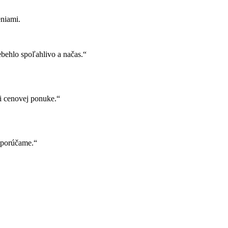
niami.
behlo spoľahlivo a načas.“
i cenovej ponuke.“
Odporúčame.“