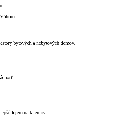
en
d Váhom
priestory bytových a nebytových domov.
mácnosť.
 lepší dojem na klientov.