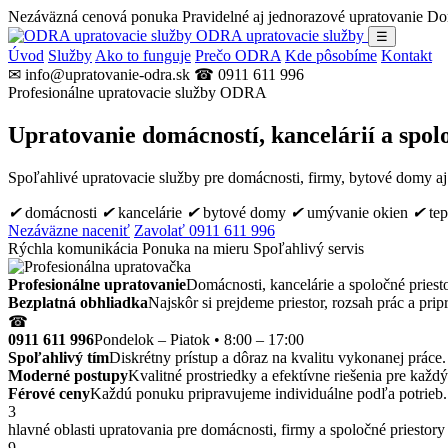
Nezáväzná cenová ponuka
Pravidelné aj jednorazové upratovanie
Dom
ODRA upratovacie služby
☰
Úvod
Služby
Ako to funguje
Prečo ODRA
Kde pôsobíme
Kontakt
✉ info@upratovanie-odra.sk
☎ 0911 611 996
Profesionálne upratovacie služby ODRA
Upratovanie domácností, kancelárií a spol
Spoľahlivé upratovacie služby pre domácnosti, firmy, bytové domy aj n
✔
domácnosti
✔
kancelárie
✔
bytové domy
✔
umývanie okien
✔
tep
Nezáväzne naceniť
Zavolať 0911 611 996
Rýchla komunikácia
Ponuka na mieru
Spoľahlivý servis
Profesionálne upratovanie
Domácnosti, kancelárie a spoločné priest
Bezplatná obhliadka
Najskôr si prejdeme priestor, rozsah prác a pr
☎
0911 611 996
Pondelok – Piatok • 8:00 – 17:00
Spoľahlivý tím
Diskrétny prístup a dôraz na kvalitu vykonanej práce.
Moderné postupy
Kvalitné prostriedky a efektívne riešenia pre každý 
Férové ceny
Každú ponuku pripravujeme individuálne podľa potrieb.
3
hlavné oblasti upratovania pre domácnosti, firmy a spoločné priestory
9