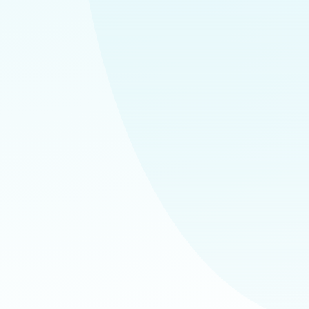
✔
✔
✔
✔