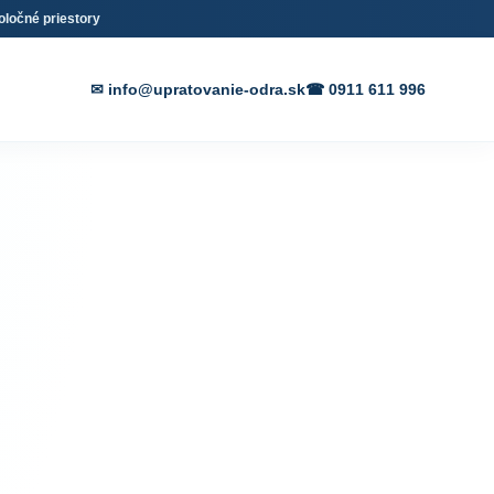
oločné priestory
✉ info@upratovanie-odra.sk
☎ 0911 611 996
 a
ednom