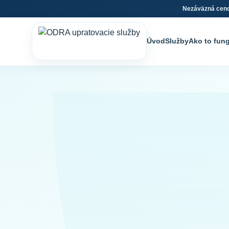
Nezáväzná cen
Úvod
Služby
Ako to fun