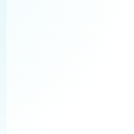
Bezplatná obhlia
Najskôr si prejdeme prie
rozsah prác a pripravím
ponuku na mieru.
✔