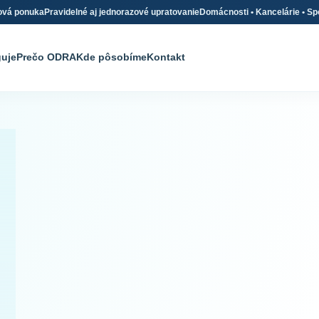
ová ponuka
Pravidelné aj jednorazové upratovanie
Domácnosti • Kancelárie • Sp
guje
Prečo ODRA
Kde pôsobíme
Kontakt
Profesionálne
upratovanie
Domácnosti, kancelárie
spoločné priestory v j
spoľahlivom servise.