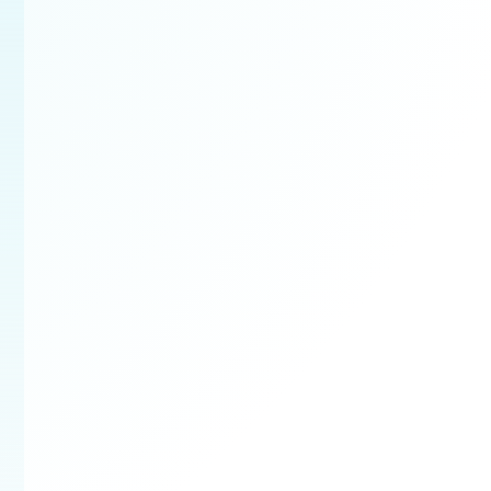
Bezplatná obhlia
Najskôr si prejdeme prie
rozsah prác a pripravím
ponuku na mieru.