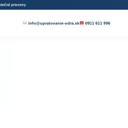
oločné priestory
info@upratovanie-odra.sk
0911 611 996
 a
ednom