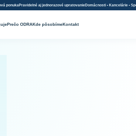
ová ponuka
Pravidelné aj jednorazové upratovanie
Domácnosti • Kancelárie • Sp
guje
Prečo ODRA
Kde pôsobíme
Kontakt
Profesionálne
upratovanie
Domácnosti, kancelárie
spoločné priestory v j
spoľahlivom servise.