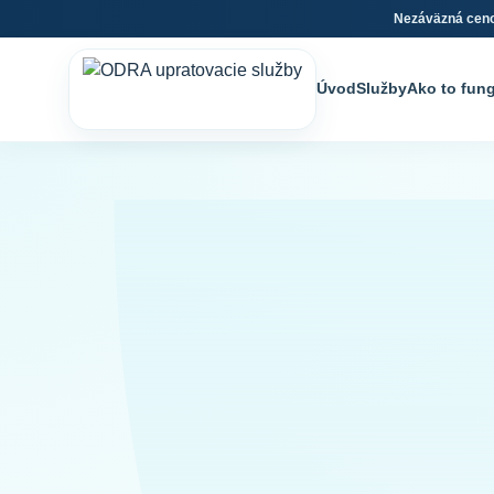
Nezáväzná cen
Úvod
Služby
Ako to fun