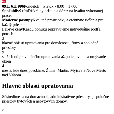
0911 611 996
Pondelok – Piatok • 8:00 – 17:00
Spoľahlivý tím
Diskrétny prístup a dôraz na kvalitu vykonanej
práce.
Moderné postupy
Kvalitné prostriedky a efektívne riešenia pre
každý priestor.
Férové ceny
Každú ponuku pripravujeme individuálne podľa
potrieb.
3
hlavné oblasti upratovania pre domácnosti, firmy a spoločné
priestory
9
služieb od pravidelného upratovania až po tepovanie a umývanie
okien
4
mestá, kde dnes pôsobíme: Žilina, Martin, Myjava a Nové Mesto
nad Váhom
Hlavné oblasti upratovania
Sústredíme sa na domácnosti, administratívne priestory aj spoločné
priestory bytových a nebytových domov.
⌂