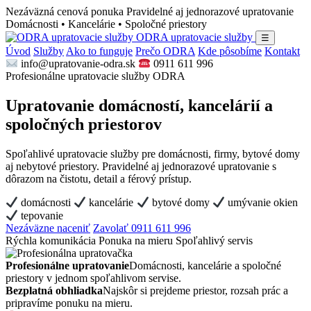
Nezáväzná cenová ponuka
Pravidelné aj jednorazové upratovanie
Domácnosti • Kancelárie • Spoločné priestory
ODRA upratovacie služby
☰
Úvod
Služby
Ako to funguje
Prečo ODRA
Kde pôsobíme
Kontakt
info@upratovanie-odra.sk
0911 611 996
Profesionálne upratovacie služby ODRA
Upratovanie domácností, kancelárií a
spoločných priestorov
Spoľahlivé upratovacie služby pre domácnosti, firmy, bytové domy
aj nebytové priestory. Pravidelné aj jednorazové upratovanie s
dôrazom na čistotu, detail a férový prístup.
domácnosti
kancelárie
bytové domy
umývanie okien
tepovanie
Nezáväzne naceniť
Zavolať 0911 611 996
Rýchla komunikácia
Ponuka na mieru
Spoľahlivý servis
Profesionálne upratovanie
Domácnosti, kancelárie a spoločné
priestory v jednom spoľahlivom servise.
Bezplatná obhliadka
Najskôr si prejdeme priestor, rozsah prác a
pripravíme ponuku na mieru.