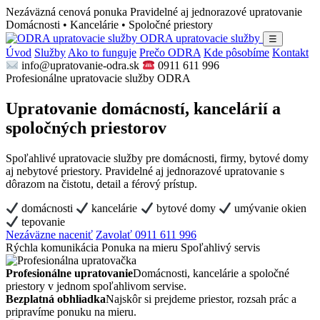
Nezáväzná cenová ponuka
Pravidelné aj jednorazové upratovanie
Domácnosti • Kancelárie • Spoločné priestory
ODRA upratovacie služby
☰
Úvod
Služby
Ako to funguje
Prečo ODRA
Kde pôsobíme
Kontakt
info@upratovanie-odra.sk
0911 611 996
Profesionálne upratovacie služby ODRA
Upratovanie domácností, kancelárií a
spoločných priestorov
Spoľahlivé upratovacie služby pre domácnosti, firmy, bytové domy
aj nebytové priestory. Pravidelné aj jednorazové upratovanie s
dôrazom na čistotu, detail a férový prístup.
domácnosti
kancelárie
bytové domy
umývanie okien
tepovanie
Nezáväzne naceniť
Zavolať 0911 611 996
Rýchla komunikácia
Ponuka na mieru
Spoľahlivý servis
Profesionálne upratovanie
Domácnosti, kancelárie a spoločné
priestory v jednom spoľahlivom servise.
Bezplatná obhliadka
Najskôr si prejdeme priestor, rozsah prác a
pripravíme ponuku na mieru.