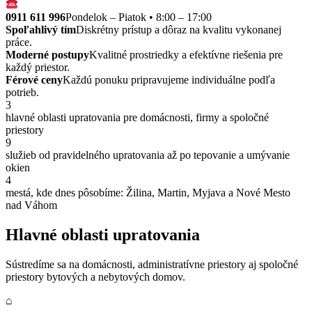
0911 611 996
Pondelok – Piatok • 8:00 – 17:00
Spoľahlivý tím
Diskrétny prístup a dôraz na kvalitu vykonanej
práce.
Moderné postupy
Kvalitné prostriedky a efektívne riešenia pre
každý priestor.
Férové ceny
Každú ponuku pripravujeme individuálne podľa
potrieb.
3
hlavné oblasti upratovania pre domácnosti, firmy a spoločné
priestory
9
služieb od pravidelného upratovania až po tepovanie a umývanie
okien
4
mestá, kde dnes pôsobíme: Žilina, Martin, Myjava a Nové Mesto
nad Váhom
Hlavné oblasti upratovania
Sústredíme sa na domácnosti, administratívne priestory aj spoločné
priestory bytových a nebytových domov.
⌂