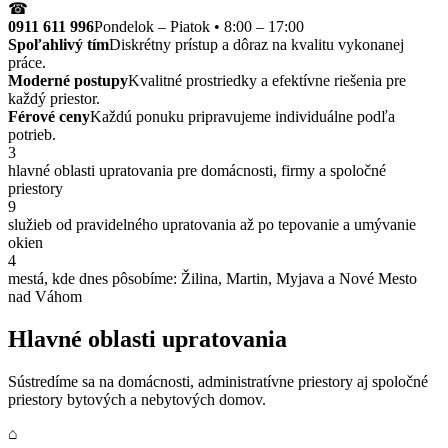
☎
0911 611 996
Pondelok – Piatok • 8:00 – 17:00
Spoľahlivý tím
Diskrétny prístup a dôraz na kvalitu vykonanej
práce.
Moderné postupy
Kvalitné prostriedky a efektívne riešenia pre
každý priestor.
Férové ceny
Každú ponuku pripravujeme individuálne podľa
potrieb.
3
hlavné oblasti upratovania pre domácnosti, firmy a spoločné
priestory
9
služieb od pravidelného upratovania až po tepovanie a umývanie
okien
4
mestá, kde dnes pôsobíme: Žilina, Martin, Myjava a Nové Mesto
nad Váhom
Hlavné oblasti upratovania
Sústredíme sa na domácnosti, administratívne priestory aj spoločné
priestory bytových a nebytových domov.
⌂