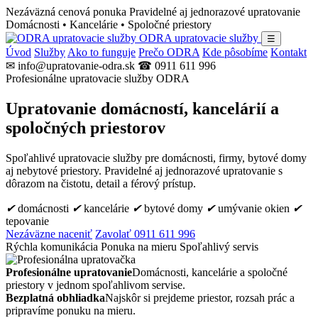
Nezáväzná cenová ponuka
Pravidelné aj jednorazové upratovanie
Domácnosti • Kancelárie • Spoločné priestory
ODRA upratovacie služby
☰
Úvod
Služby
Ako to funguje
Prečo ODRA
Kde pôsobíme
Kontakt
✉ info@upratovanie-odra.sk
☎ 0911 611 996
Profesionálne upratovacie služby ODRA
Upratovanie domácností, kancelárií a
spoločných priestorov
Spoľahlivé upratovacie služby pre domácnosti, firmy, bytové domy
aj nebytové priestory. Pravidelné aj jednorazové upratovanie s
dôrazom na čistotu, detail a férový prístup.
✔
domácnosti
✔
kancelárie
✔
bytové domy
✔
umývanie okien
✔
tepovanie
Nezáväzne naceniť
Zavolať 0911 611 996
Rýchla komunikácia
Ponuka na mieru
Spoľahlivý servis
Profesionálne upratovanie
Domácnosti, kancelárie a spoločné
priestory v jednom spoľahlivom servise.
Bezplatná obhliadka
Najskôr si prejdeme priestor, rozsah prác a
pripravíme ponuku na mieru.