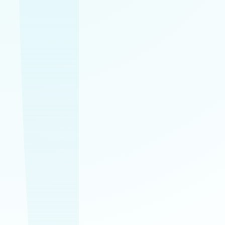
✔
✔
✔
✔
✔
Profesionálne