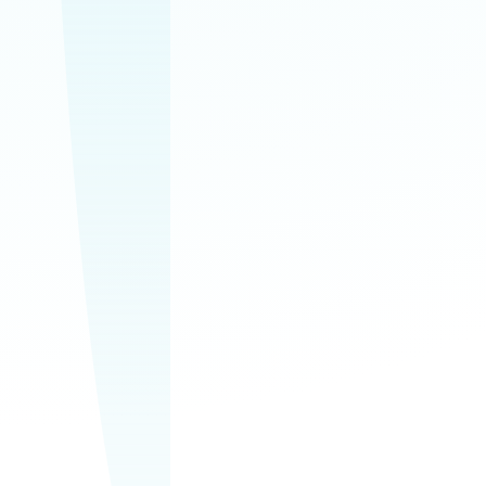
upratovanie
Domácnosti, kancelárie a
spoločné priestory v
jednom spoľahlivom
servise.
Bezplatná
obhliadka
Najskôr si prejdeme
priestor, rozsah prác a
pripravíme ponuku na
mieru.
0911 611 996