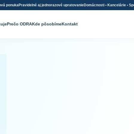
ová ponuka
Pravidelné aj jednorazové upratovanie
Domácnosti • Kancelárie • Sp
guje
Prečo ODRA
Kde pôsobíme
Kontakt
Profesionálne
upratovanie
Domácnosti, kancelárie
spoločné priestory v j
spoľahlivom servise.