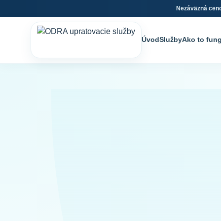
Nezáväzná cen
Úvod
Služby
Ako to fun