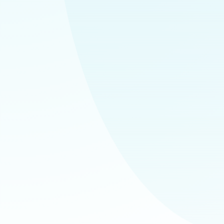
✔
✔
✔
✔