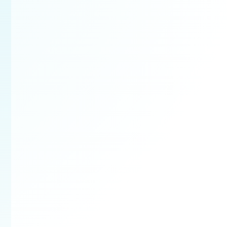
Bezplatná obhlia
Najskôr si prejdeme prie
rozsah prác a pripravím
ponuku na mieru.
✔