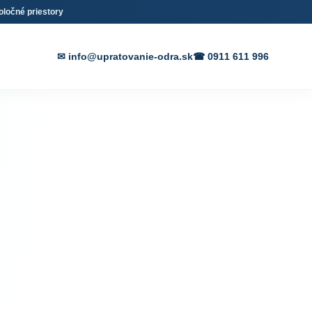
oločné priestory
✉ info@upratovanie-odra.sk
☎ 0911 611 996
 a
ednom