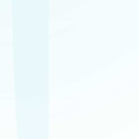
✔
✔
✔
✔
✔
Profesionálne