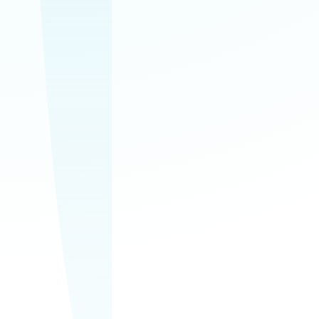
upratovanie
Domácnosti, kancelárie a
spoločné priestory v
jednom spoľahlivom
servise.
Bezplatná
obhliadka
Najskôr si prejdeme
priestor, rozsah prác a
pripravíme ponuku na
mieru.
0911 611 996