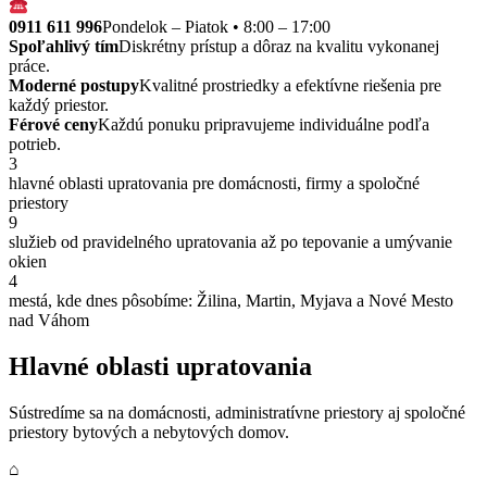
0911 611 996
Pondelok – Piatok • 8:00 – 17:00
Spoľahlivý tím
Diskrétny prístup a dôraz na kvalitu vykonanej
práce.
Moderné postupy
Kvalitné prostriedky a efektívne riešenia pre
každý priestor.
Férové ceny
Každú ponuku pripravujeme individuálne podľa
potrieb.
3
hlavné oblasti upratovania pre domácnosti, firmy a spoločné
priestory
9
služieb od pravidelného upratovania až po tepovanie a umývanie
okien
4
mestá, kde dnes pôsobíme: Žilina, Martin, Myjava a Nové Mesto
nad Váhom
Hlavné oblasti upratovania
Sústredíme sa na domácnosti, administratívne priestory aj spoločné
priestory bytových a nebytových domov.
⌂