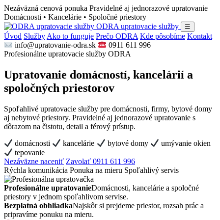
Nezáväzná cenová ponuka
Pravidelné aj jednorazové upratovanie
Domácnosti • Kancelárie • Spoločné priestory
ODRA upratovacie služby
☰
Úvod
Služby
Ako to funguje
Prečo ODRA
Kde pôsobíme
Kontakt
info@upratovanie-odra.sk
0911 611 996
Profesionálne upratovacie služby ODRA
Upratovanie domácností, kancelárií a
spoločných priestorov
Spoľahlivé upratovacie služby pre domácnosti, firmy, bytové domy
aj nebytové priestory. Pravidelné aj jednorazové upratovanie s
dôrazom na čistotu, detail a férový prístup.
domácnosti
kancelárie
bytové domy
umývanie okien
tepovanie
Nezáväzne naceniť
Zavolať 0911 611 996
Rýchla komunikácia
Ponuka na mieru
Spoľahlivý servis
Profesionálne upratovanie
Domácnosti, kancelárie a spoločné
priestory v jednom spoľahlivom servise.
Bezplatná obhliadka
Najskôr si prejdeme priestor, rozsah prác a
pripravíme ponuku na mieru.