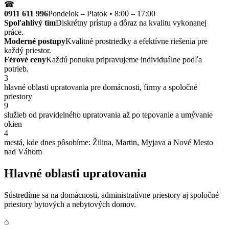
☎
0911 611 996
Pondelok – Piatok • 8:00 – 17:00
Spoľahlivý tím
Diskrétny prístup a dôraz na kvalitu vykonanej
práce.
Moderné postupy
Kvalitné prostriedky a efektívne riešenia pre
každý priestor.
Férové ceny
Každú ponuku pripravujeme individuálne podľa
potrieb.
3
hlavné oblasti upratovania pre domácnosti, firmy a spoločné
priestory
9
služieb od pravidelného upratovania až po tepovanie a umývanie
okien
4
mestá, kde dnes pôsobíme: Žilina, Martin, Myjava a Nové Mesto
nad Váhom
Hlavné oblasti upratovania
Sústredíme sa na domácnosti, administratívne priestory aj spoločné
priestory bytových a nebytových domov.
⌂