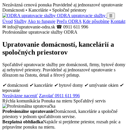
Nezáväzná cenová ponuka
Pravidelné aj jednorazové upratovanie
Domácnosti • Kancelárie • Spoločné priestory
ODRA upratovacie služby
☰
Úvod
Služby
Ako to funguje
Prečo ODRA
Kde pôsobíme
Kontakt
✉ info@upratovanie-odra.sk
☎ 0911 611 996
Profesionálne upratovacie služby ODRA
Upratovanie domácností, kancelárií a
spoločných priestorov
Spoľahlivé upratovacie služby pre domácnosti, firmy, bytové domy
aj nebytové priestory. Pravidelné aj jednorazové upratovanie s
dôrazom na čistotu, detail a férový prístup.
✔
domácnosti
✔
kancelárie
✔
bytové domy
✔
umývanie okien
✔
tepovanie
Nezáväzne naceniť
Zavolať 0911 611 996
Rýchla komunikácia
Ponuka na mieru
Spoľahlivý servis
Profesionálne upratovanie
Domácnosti, kancelárie a spoločné
priestory v jednom spoľahlivom servise.
Bezplatná obhliadka
Najskôr si prejdeme priestor, rozsah prác a
pripravíme ponuku na mieru.